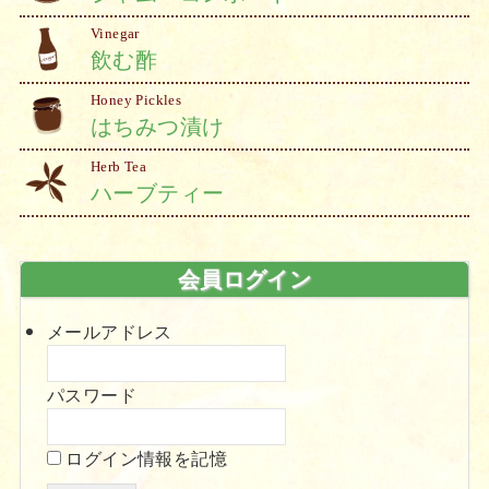
Vinegar
飲む酢
Honey Pickles
はちみつ漬け
Herb Tea
ハーブティー
会員ログイン
メールアドレス
パスワード
ログイン情報を記憶