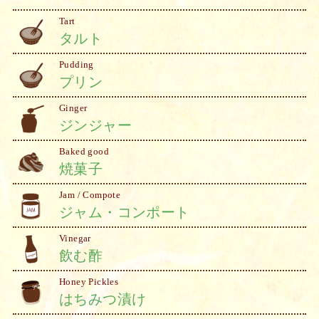
Tart
タルト
Pudding
プリン
Ginger
ジンジャー
Baked good
焼菓子
Jam / Compote
ジャム・コンポート
Vinegar
飲む酢
Honey Pickles
はちみつ漬け