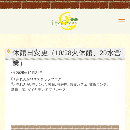
休館日変更（10/28火休館、29水営
業）
2025年10月21日
赤れんがcafeスタッフブログ
赤れんが
赤レンガ
敦賀
福井県
敦賀カフェ
敦賀ランチ
敦賀土産
ダイヤモンドプリンセス