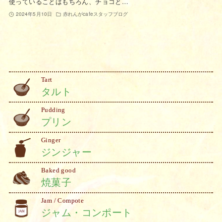
使っていることはもちろん、チョコと…
2024年5月10日
赤れんがcafeスタッフブログ
Tart
タルト
Pudding
プリン
Ginger
ジンジャー
Baked good
焼菓子
Jam / Compote
ジャム・コンポート