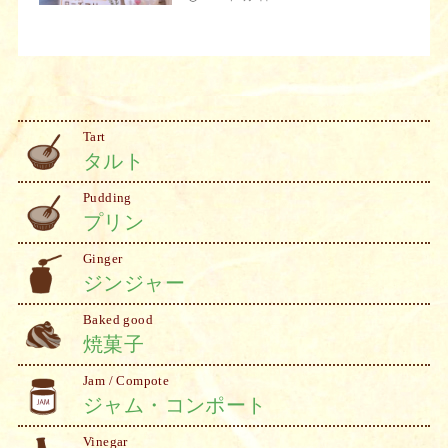
Tart
タルト
Pudding
プリン
Ginger
ジンジャー
Baked good
焼菓子
Jam / Compote
ジャム・コンポート
Vinegar